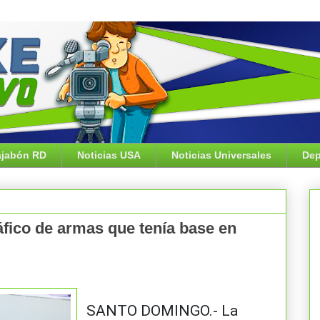
jabón RD
Noticias USA
Noticias Universales
Dep
fico de armas que tenía base en
SANTO DOMINGO.- La