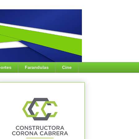
ortes
Farandulas
Cine