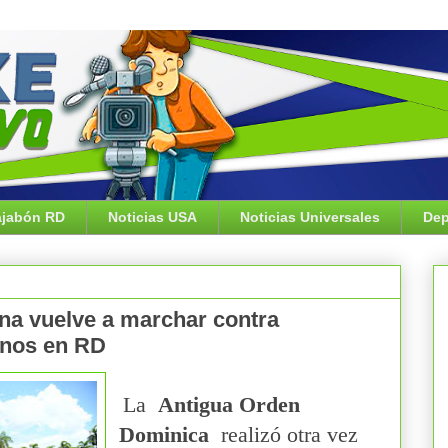
jabón RD
Noticias USA
Noticias Universales
Dep
a vuelve a marchar contra
ianos en RD
La
Antigua Orden
Dominica
realizó otra vez