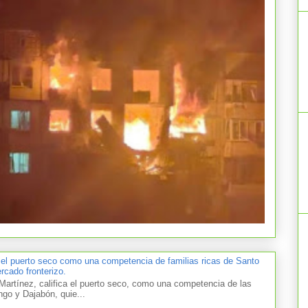
 el puerto seco como una competencia de familias ricas de Santo
cado fronterizo.
artínez, califica el puerto seco, como una competencia de las
ngo y Dajabón, quie...