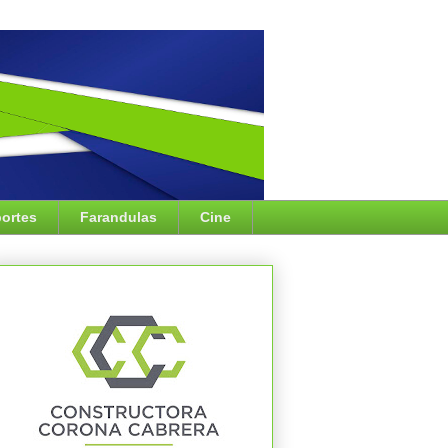
ortes
Farandulas
Cine