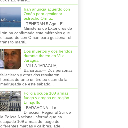
otros 25, entre...
Irán anuncia acuerdo con
Omán para gestionar
estrecho Ormuz
TEHERAN 5 Ago.- El
Ministerio de Exteriores de
Irán ha confirmado este miércoles que
el acuerdo con Omán para gestionar el
tránsito maríti...
Dos muertos y dos heridos
durante tiroteo en Villa
Jaragua
VILLA JARAGUA,
Bahoruco.— Dos personas
fallecieron y otras dos resultaron
heridas durante un tiroteo ocurrido la
madrugada de este sábado...
Policía ocupa 109 armas
fuego y drogas en región
Enriquillo
BARAHONA.- La
Dirección Regional Sur de
la Policía Nacional informó que ha
ocupado 109 armas de fuego de
diferentes marcas y calibres, ade...