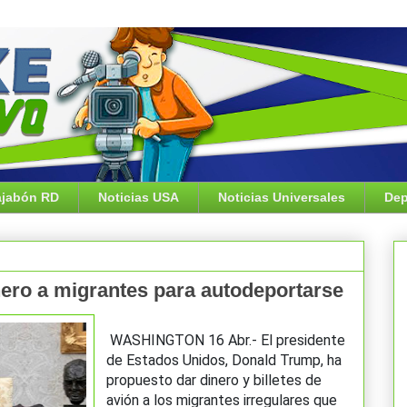
jabón RD
Noticias USA
Noticias Universales
Dep
ro a migrantes para autodeportarse
WASHINGTON 16 Abr.-
El presidente
de Estados Unidos, Donald Trump, ha
propuesto dar dinero y billetes de
avión a los migrantes irregulares que