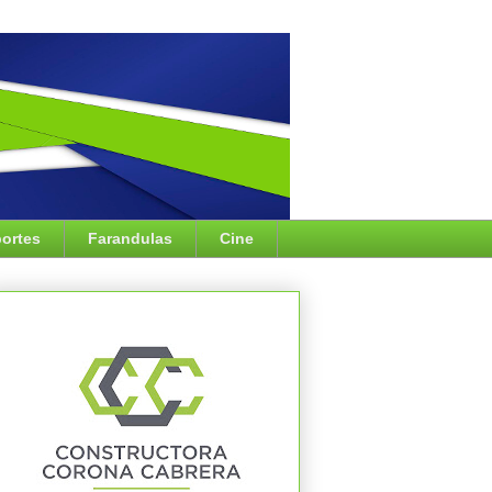
ortes
Farandulas
Cine