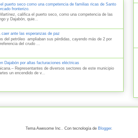
 el puerto seco como una competencia de familias ricas de Santo
cado fronterizo.
artínez, califica el puerto seco, como una competencia de las
ngo y Dajabón, quie...
a caer ante las esperanzas de paz
el petróleo ampliaban sus pérdidas, cayendo más de 2 por
referencia del crudo ...
n Dajabón por altas facturaciones eléctricas
na.– Representantes de diversos sectores de este municipio
artes un encendido de v...
Tema Awesome Inc.. Con tecnología de
Blogger
.