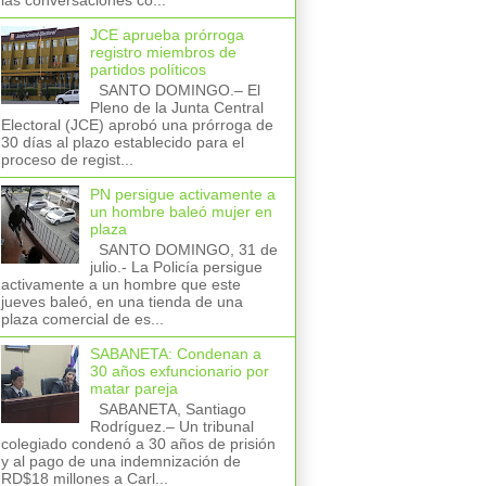
las conversaciones co...
JCE aprueba prórroga
registro miembros de
partidos políticos
SANTO DOMINGO.– El
Pleno de la Junta Central
Electoral (JCE) aprobó una prórroga de
30 días al plazo establecido para el
proceso de regist...
PN persigue activamente a
un hombre baleó mujer en
plaza
SANTO DOMINGO, 31 de
julio.- La Policía persigue
activamente a un hombre que este
jueves baleó, en una tienda de una
plaza comercial de es...
SABANETA: Condenan a
30 años exfuncionario por
matar pareja
SABANETA, Santiago
Rodríguez.– Un tribunal
colegiado condenó a 30 años de prisión
y al pago de una indemnización de
RD$18 millones a Carl...