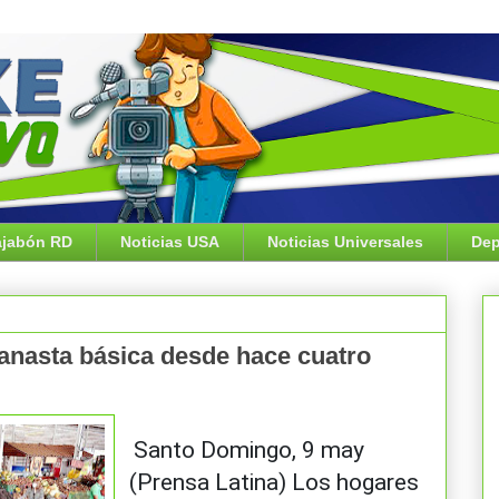
jabón RD
Noticias USA
Noticias Universales
Dep
canasta básica desde hace cuatro
Santo Domingo, 9 may
(Prensa Latina) Los hogares