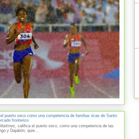
 el puerto seco como una competencia de familias ricas de Santo
cado fronterizo.
artínez, califica el puerto seco, como una competencia de las
ngo y Dajabón, quie...