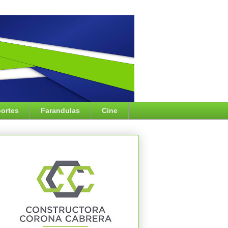
ortes
Farandulas
Cine