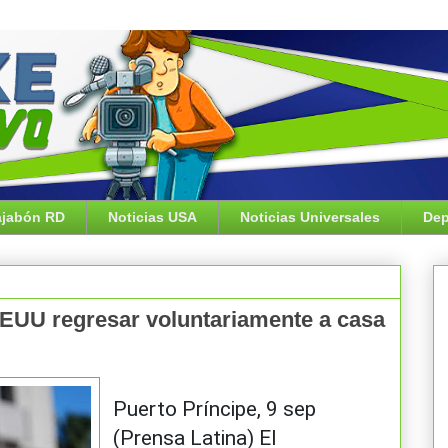
jabón RD
Noticias USA
Noticias Universales
Dep
EEUU regresar voluntariamente a casa
Puerto Príncipe, 9 sep
(Prensa Latina) El