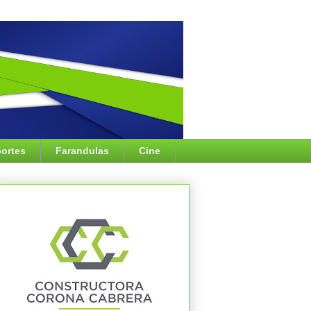
ortes
Farandulas
Cine