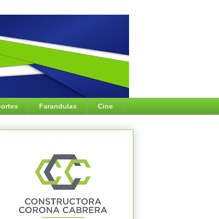
ortes
Farandulas
Cine