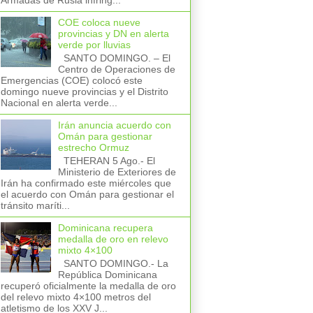
Armadas de Rusia infring...
COE coloca nueve
provincias y DN en alerta
verde por lluvias
SANTO DOMINGO. – El
Centro de Operaciones de
Emergencias (COE) colocó este
domingo nueve provincias y el Distrito
Nacional en alerta verde...
Irán anuncia acuerdo con
Omán para gestionar
estrecho Ormuz
TEHERAN 5 Ago.- El
Ministerio de Exteriores de
Irán ha confirmado este miércoles que
el acuerdo con Omán para gestionar el
tránsito maríti...
Dominicana recupera
medalla de oro en relevo
mixto 4×100
SANTO DOMINGO.- La
República Dominicana
recuperó oficialmente la medalla de oro
del relevo mixto 4×100 metros del
atletismo de los XXV J...