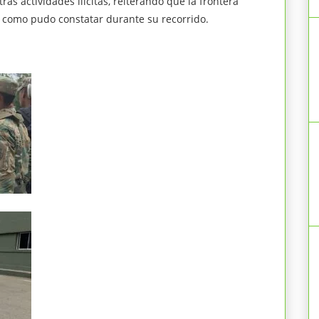
ras actividades ilícitas, reiterando que la frontera
 como pudo constatar durante su recorrido.