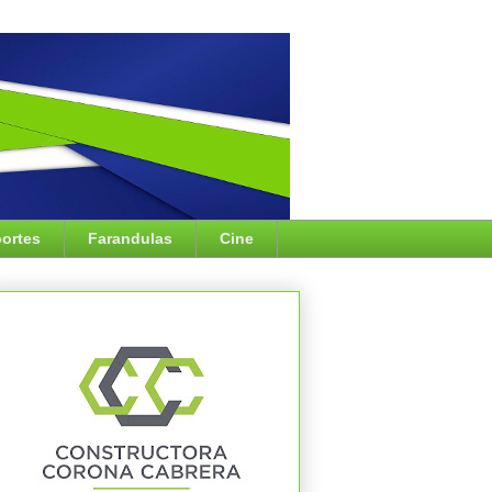
ortes
Farandulas
Cine