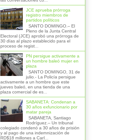
las conversaciones co...
JCE aprueba prórroga
registro miembros de
partidos políticos
SANTO DOMINGO.– El
Pleno de la Junta Central
Electoral (JCE) aprobó una prórroga de
30 días al plazo establecido para el
proceso de regist...
PN persigue activamente a
un hombre baleó mujer en
plaza
SANTO DOMINGO, 31 de
julio.- La Policía persigue
activamente a un hombre que este
jueves baleó, en una tienda de una
plaza comercial de es...
SABANETA: Condenan a
30 años exfuncionario por
matar pareja
SABANETA, Santiago
Rodríguez.– Un tribunal
colegiado condenó a 30 años de prisión
y al pago de una indemnización de
RD$18 millones a Carl...