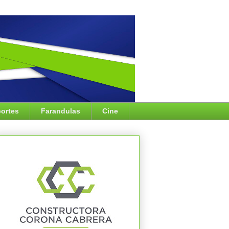
ortes
Farandulas
Cine