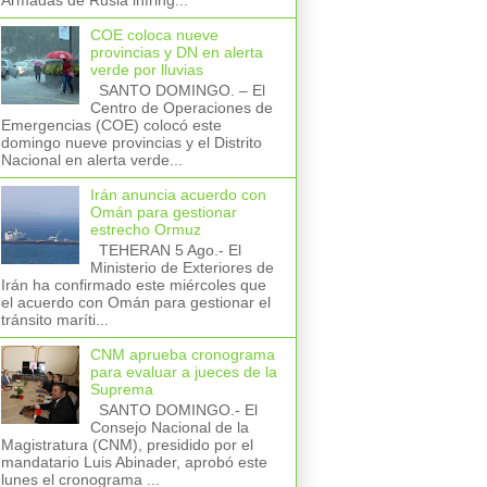
Armadas de Rusia infring...
COE coloca nueve
provincias y DN en alerta
verde por lluvias
SANTO DOMINGO. – El
Centro de Operaciones de
Emergencias (COE) colocó este
domingo nueve provincias y el Distrito
Nacional en alerta verde...
Irán anuncia acuerdo con
Omán para gestionar
estrecho Ormuz
TEHERAN 5 Ago.- El
Ministerio de Exteriores de
Irán ha confirmado este miércoles que
el acuerdo con Omán para gestionar el
tránsito maríti...
CNM aprueba cronograma
para evaluar a jueces de la
Suprema
SANTO DOMINGO.- El
Consejo Nacional de la
Magistratura (CNM), presidido por el
mandatario Luis Abinader, aprobó este
lunes el cronograma ...