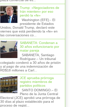
plaza comercial de es...
Trump: «Negociadores de
Irán mienten» por eso
perdió la «fe»
Washington (EFE).- El
presidente de Estados
Unidos, Donald Trump, declaró este
viernes que está perdiendo la «fe» en
las conversaciones co...
SABANETA: Condenan a
30 años exfuncionario por
matar pareja
SABANETA, Santiago
Rodríguez.– Un tribunal
colegiado condenó a 30 años de prisión
y al pago de una indemnización de
RD$18 millones a Carl...
JCE aprueba prórroga
registro miembros de
partidos políticos
SANTO DOMINGO.– El
Pleno de la Junta Central
Electoral (JCE) aprobó una prórroga de
30 días al plazo establecido para el
proceso de regist...