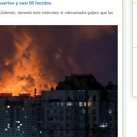
uertos y casi 50 heridos
Zelenski, lamentó este miércoles el «devastador golpe» que las