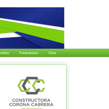
ortes
Farandulas
Cine