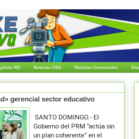
jabón RD
Noticias USA
Noticias Universales
Dep
ad» gerencial sector educativo
SANTO DOMINGO.- El
Gobierno del PRM “actúa sin
un plan coherente” en el