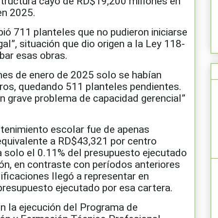
aestructura cayó de RD$19,200 millones en
en 2025.
ió 711 planteles que no pudieron iniciarse
l”, situación que dio origen a la Ley 118-
abar esas obras.
mes de enero de 2025 solo se habían
ros, quedando 511 planteles pendientes.
“un grave problema de capacidad gerencial”
.
tenimiento escolar fue de apenas
quivalente a RD$43,321 por centro
a solo el 0.11% del presupuesto ejecutado
ión, en contraste con períodos anteriores
dificaciones llegó a representar en
resupuesto ejecutado por esa cartera.
en la ejecución del Programa de