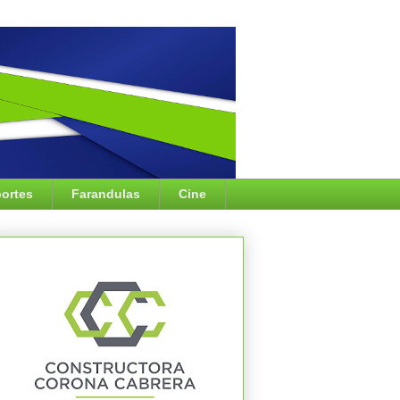
ortes
Farandulas
Cine