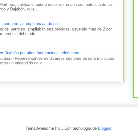
artínez, califica el puerto seco, como una competencia de las
ngo y Dajabón, quie...
a caer ante las esperanzas de paz
el petróleo ampliaban sus pérdidas, cayendo más de 2 por
referencia del crudo ...
n Dajabón por altas facturaciones eléctricas
na.– Representantes de diversos sectores de este municipio
artes un encendido de v...
Tema Awesome Inc.. Con tecnología de
Blogger
.