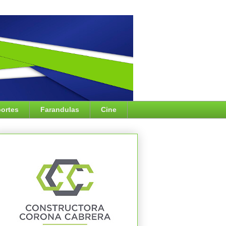
ortes
Farandulas
Cine