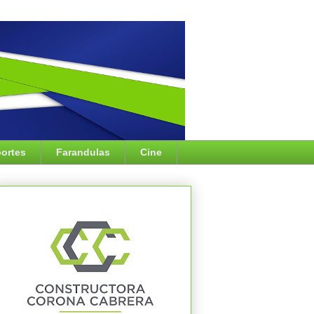
ortes
Farandulas
Cine