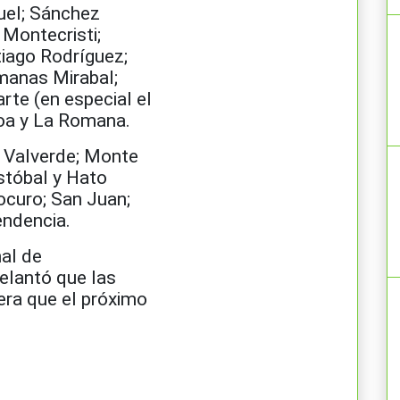
uel; Sánchez
 Montecristi;
iago Rodríguez;
manas Mirabal;
rte (en especial el
oa y La Romana.
; Valverde; Monte
istóbal y Hato
ocuro; San Juan;
endencia.
nal de
elantó que las
era que el próximo