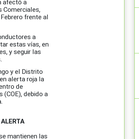
 afectó a
s Comerciales,
Febrero frente al
conductores a
tar estas vías, en
s, y seguir las
.
go y el Distrito
n alerta roja la
Centro de
 (COE), debido a
.
 ALERTA
 se mantienen las