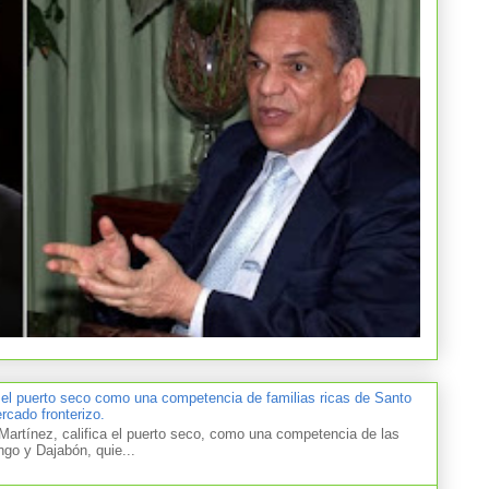
 el puerto seco como una competencia de familias ricas de Santo
cado fronterizo.
artínez, califica el puerto seco, como una competencia de las
ngo y Dajabón, quie...