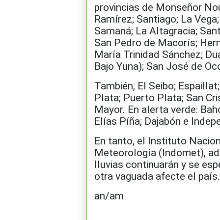
provincias de Monseñor No
Ramírez; Santiago; La Vega;
Samaná; La Altagracia; Sant
San Pedro de Macorís; Her
María Trinidad Sánchez; Dua
Bajo Yuna); San José de Oc
También, El Seibo; Espaillat
Plata; Puerto Plata; San Cr
Mayor. En alerta verde: Bah
Elías Píña; Dajabón e Indep
En tanto, el Instituto Nacio
Meteorología (Indomet), ad
lluvias continuarán y se esp
otra vaguada afecte el país.
an/am