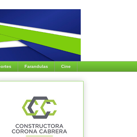
ortes
Farandulas
Cine