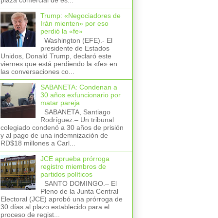
plaza comercial de es...
Trump: «Negociadores de
Irán mienten» por eso
perdió la «fe»
Washington (EFE).- El
presidente de Estados
Unidos, Donald Trump, declaró este
viernes que está perdiendo la «fe» en
las conversaciones co...
SABANETA: Condenan a
30 años exfuncionario por
matar pareja
SABANETA, Santiago
Rodríguez.– Un tribunal
colegiado condenó a 30 años de prisión
y al pago de una indemnización de
RD$18 millones a Carl...
JCE aprueba prórroga
registro miembros de
partidos políticos
SANTO DOMINGO.– El
Pleno de la Junta Central
Electoral (JCE) aprobó una prórroga de
30 días al plazo establecido para el
proceso de regist...