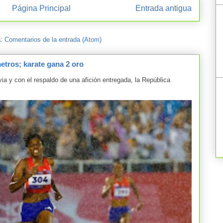
Página Principal
Entrada antigua
a:
Comentarios de la entrada (Atom)
tros; karate gana 2 oro
y con el respaldo de una afición entregada, la República