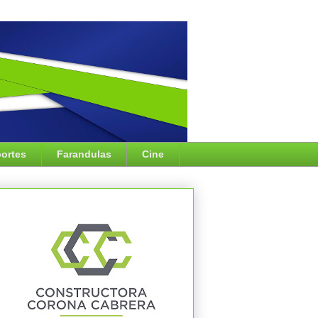
ortes
Farandulas
Cine