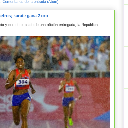
a:
Comentarios de la entrada (Atom)
tros; karate gana 2 oro
y con el respaldo de una afición entregada, la República