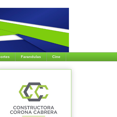
ortes
Farandulas
Cine