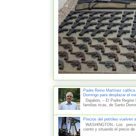
Padre Reino Martínez califica
Domingo para desplazar el mer
Dajabón, – El Padre Regino M
familias ricas, de Santo Domi
Precios del petróleo vuelven 
WASHINGTON.- Los precios d
ciento y situando el precio de 