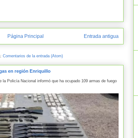
Página Principal
Entrada antigua
a:
Comentarios de la entrada (Atom)
as en región Enriquillo
la Policía Nacional informó que ha ocupado 109 armas de fuego