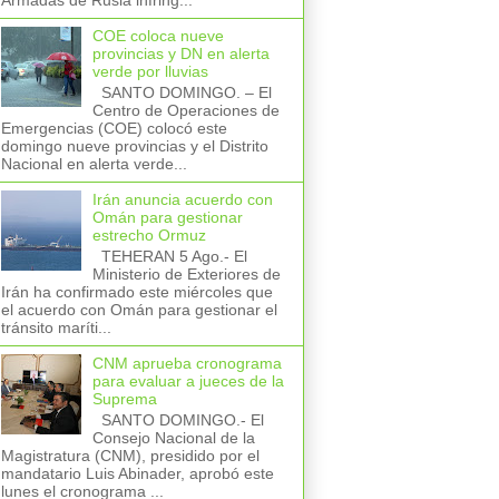
Armadas de Rusia infring...
COE coloca nueve
provincias y DN en alerta
verde por lluvias
SANTO DOMINGO. – El
Centro de Operaciones de
Emergencias (COE) colocó este
domingo nueve provincias y el Distrito
Nacional en alerta verde...
Irán anuncia acuerdo con
Omán para gestionar
estrecho Ormuz
TEHERAN 5 Ago.- El
Ministerio de Exteriores de
Irán ha confirmado este miércoles que
el acuerdo con Omán para gestionar el
tránsito maríti...
CNM aprueba cronograma
para evaluar a jueces de la
Suprema
SANTO DOMINGO.- El
Consejo Nacional de la
Magistratura (CNM), presidido por el
mandatario Luis Abinader, aprobó este
lunes el cronograma ...