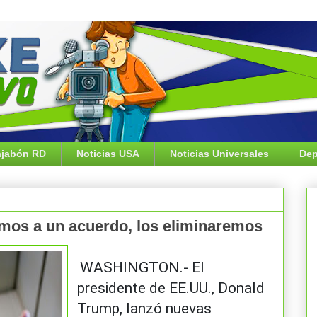
jabón RD
Noticias USA
Noticias Universales
Dep
amos a un acuerdo, los eliminaremos
WASHINGTON.- El
presidente de EE.UU., Donald
Trump, lanzó nuevas