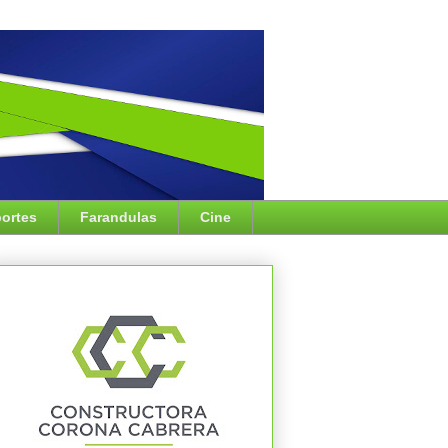
ortes
Farandulas
Cine