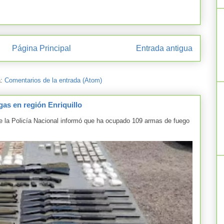
Página Principal
Entrada antigua
a:
Comentarios de la entrada (Atom)
as en región Enriquillo
la Policía Nacional informó que ha ocupado 109 armas de fuego