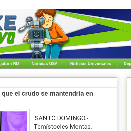
jabón RD
Noticias USA
Noticias Universales
Dep
 que el crudo se mantendría en
SANTO DOMINGO.-
Temístocles Montas,