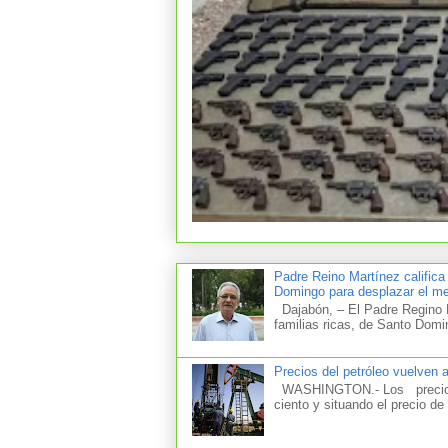
Padre Reino Martínez califica
Domingo para desplazar el mer
Dajabón, – El Padre Regino M
familias ricas, de Santo Domi
Precios del petróleo vuelven 
WASHINGTON.- Los precios d
ciento y situando el precio de 