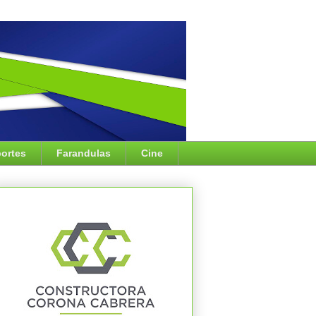
ortes
Farandulas
Cine