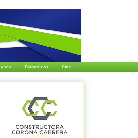
ortes
Farandulas
Cine