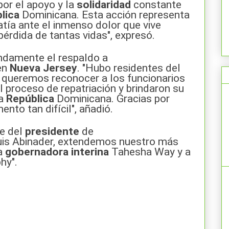
por el apoyo y la
solidaridad
constante
lica
Dominicana. Esta acción representa
tía ante el inmenso dolor que vive
 pérdida de tantas vidas", expresó.
undamente el respaldo a
en
Nueva
Jersey
. "Hubo residentes del
y queremos reconocer a los funcionarios
l proceso de repatriación y brindaron su
la
República
Dominicana. Gracias por
to tan difícil", añadió.
e del
presidente
de
is Abinader, extendemos nuestro más
a
gobernadora interina
Tahesha Way y a
phy".