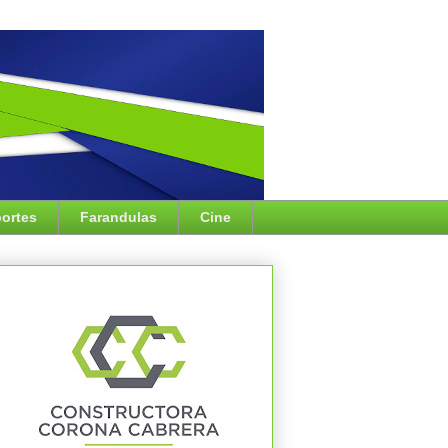
ortes
Farandulas
Cine