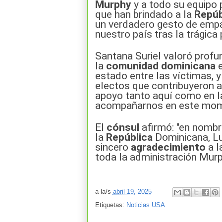
Murphy
y a todo su equipo 
que han brindado a la
Repúb
un verdadero gesto de empa
nuestro país tras la trágica
Santana Suriel valoró prof
la
comunidad
dominicana
estado entre las víctimas, 
electos que contribuyeron a
apoyo tanto aquí como en 
acompañarnos en este momen
El
cónsul
afirmó: "en nombr
la
República
Dominicana, Lu
sincero
agradecimiento
a l
toda la administración Mur
a la/s
abril 19, 2025
Etiquetas:
Noticias USA