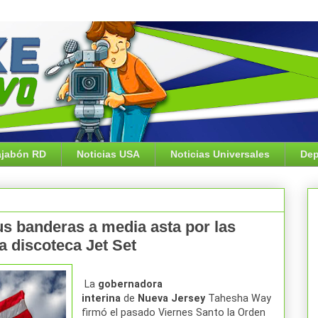
jabón RD
Noticias USA
Noticias Universales
Dep
s banderas a media asta por las
a discoteca Jet Set
La
gobernadora
interina
de
Nueva
Jersey
Tahesha Way
firmó el pasado Viernes Santo la Orden