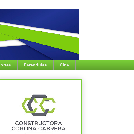
ortes
Farandulas
Cine