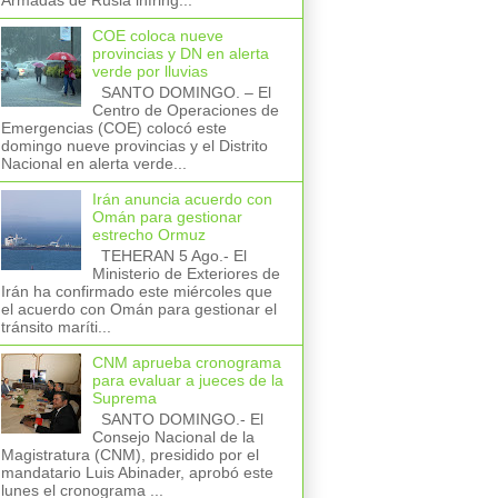
Armadas de Rusia infring...
COE coloca nueve
provincias y DN en alerta
verde por lluvias
SANTO DOMINGO. – El
Centro de Operaciones de
Emergencias (COE) colocó este
domingo nueve provincias y el Distrito
Nacional en alerta verde...
Irán anuncia acuerdo con
Omán para gestionar
estrecho Ormuz
TEHERAN 5 Ago.- El
Ministerio de Exteriores de
Irán ha confirmado este miércoles que
el acuerdo con Omán para gestionar el
tránsito maríti...
CNM aprueba cronograma
para evaluar a jueces de la
Suprema
SANTO DOMINGO.- El
Consejo Nacional de la
Magistratura (CNM), presidido por el
mandatario Luis Abinader, aprobó este
lunes el cronograma ...