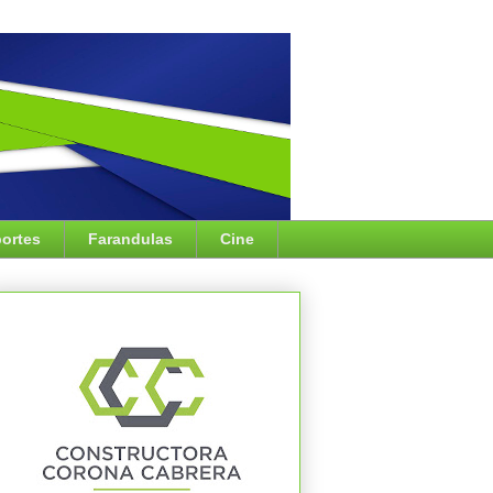
ortes
Farandulas
Cine