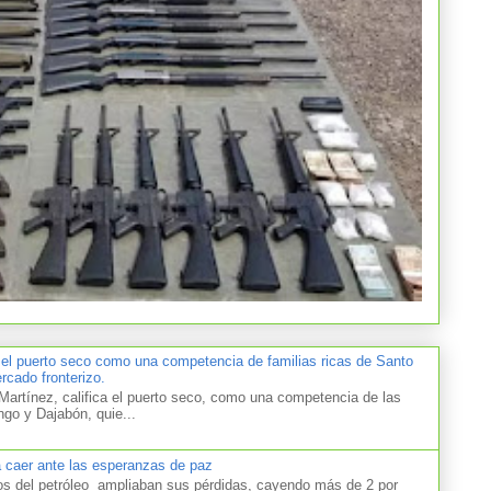
 el puerto seco como una competencia de familias ricas de Santo
cado fronterizo.
artínez, califica el puerto seco, como una competencia de las
ngo y Dajabón, quie...
a caer ante las esperanzas de paz
el petróleo ampliaban sus pérdidas, cayendo más de 2 por