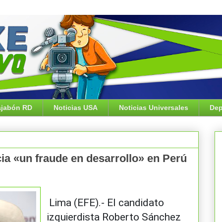
jabón RD
Noticias USA
Noticias Universales
Dep
a «un fraude en desarrollo» en Perú
Lima (EFE).- El candidato
izquierdista Roberto Sánchez