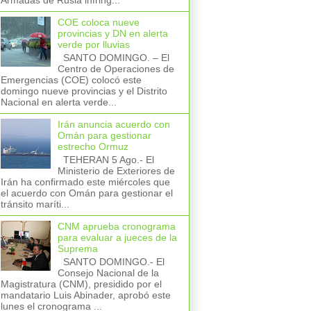
Armadas de Rusia infring...
COE coloca nueve
provincias y DN en alerta
verde por lluvias
SANTO DOMINGO. – El
Centro de Operaciones de
Emergencias (COE) colocó este
domingo nueve provincias y el Distrito
Nacional en alerta verde...
Irán anuncia acuerdo con
Omán para gestionar
estrecho Ormuz
TEHERAN 5 Ago.- El
Ministerio de Exteriores de
Irán ha confirmado este miércoles que
el acuerdo con Omán para gestionar el
tránsito maríti...
CNM aprueba cronograma
para evaluar a jueces de la
Suprema
SANTO DOMINGO.- El
Consejo Nacional de la
Magistratura (CNM), presidido por el
mandatario Luis Abinader, aprobó este
lunes el cronograma ...