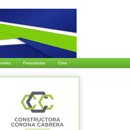
ortes
Farandulas
Cine