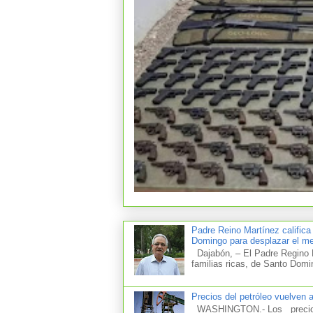
Padre Reino Martínez califica
Domingo para desplazar el mer
Dajabón, – El Padre Regino M
familias ricas, de Santo Domi
Precios del petróleo vuelven 
WASHINGTON.- Los precios d